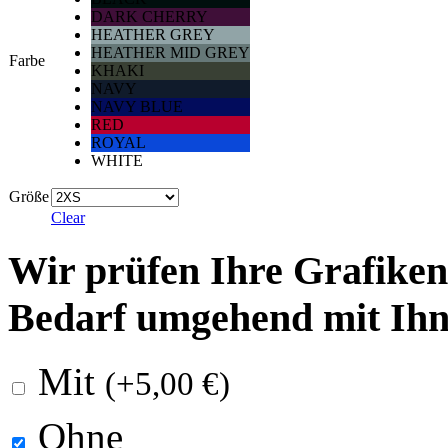
DARK CHERRY
HEATHER GREY
HEATHER MID GREY
Farbe
KHAKI
NAVY
NAVY BLUE
RED
ROYAL
WHITE
Größe
Clear
Wir prüfen Ihre Grafiken 
Bedarf umgehend mit Ihn
Mit
(
+
5,00
€
)
Ohne