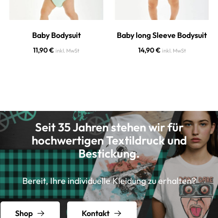
Baby Bodysuit
Baby long Sleeve Bodysuit
11,90
€
14,90
€
inkl. MwSt
inkl. MwSt
Seit 35 Jahren stehen wir für
hochwertigen Textildruck und
Bestickung.
Bereit, Ihre individuelle Kleidung zu erhalten?
Shop
Kontakt