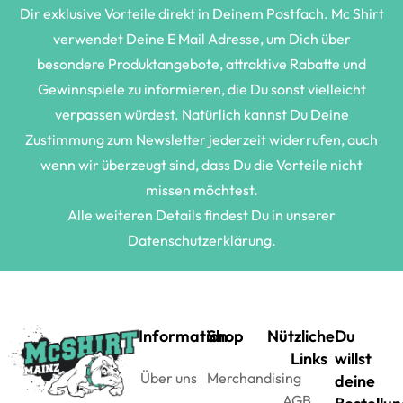
Dir exklusive Vorteile direkt in Deinem Postfach. Mc Shirt
verwendet Deine E Mail Adresse, um Dich über
besondere Produktangebote, attraktive Rabatte und
Gewinnspiele zu informieren, die Du sonst vielleicht
verpassen würdest. Natürlich kannst Du Deine
Zustimmung zum Newsletter jederzeit widerrufen, auch
wenn wir überzeugt sind, dass Du die Vorteile nicht
missen möchtest.
Alle weiteren Details findest Du in unserer
Datenschutzerklärung.
Information
Shop
Nützliche
Du
Links
willst
Über uns
Merchandising
deine
AGB