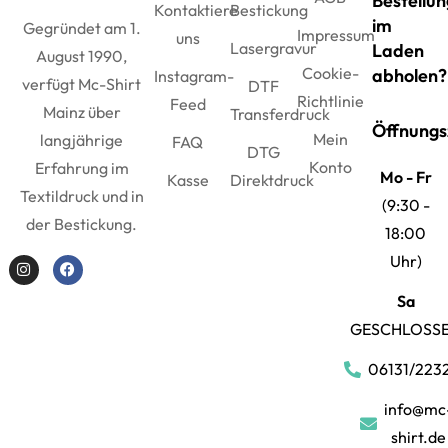
Bestellun
Kontaktiere
Bestickung
im
Gegründet am 1.
Impressum
uns
Lasergravur
Laden
August 1990,
Cookie-
abholen?
Instagram-
verfügt Mc-Shirt
DTF
Richtlinie
Feed
Mainz über
Transferdruck
Öffnungs
Mein
langjährige
FAQ
DTG
Konto
Erfahrung im
Mo - Fr
Kasse
Direktdruck
Textildruck und in
(9:30 -
der Bestickung.
18:00
Uhr)
Sa
GESCHLOSS
06131/223
info@mc
shirt.de