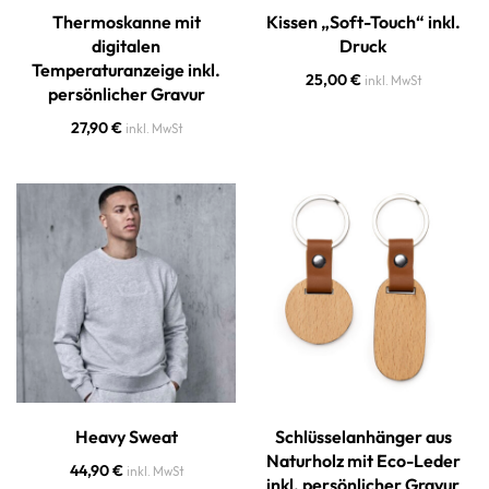
Thermoskanne mit
Kissen „Soft-Touch“ inkl.
digitalen
Druck
Temperaturanzeige inkl.
25,00
€
inkl. MwSt
persönlicher Gravur
27,90
€
inkl. MwSt
Heavy Sweat
Schlüsselanhänger aus
Naturholz mit Eco-Leder
44,90
€
inkl. MwSt
inkl. persönlicher Gravur