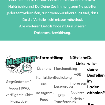
Natürlich kannst Du Deine Zustimmung zum Newsletter
jederzeit widerrufen, auch wenn wir überzeugt sind, dass
Du die Vorteile nicht missen möchtest.
Alle weiteren Details findest Du in unserer
Datenschutzerklärung.
Information
Shop
Nützliche
Du
Links
willst
Über uns
Merchandising
deine
AGB
Bestellun
Kontaktiere
Bestickung
im
Gegründet am 1.
Impressum
uns
Lasergravur
Laden
August 1990,
Cookie-
abholen?
Instagram-
verfügt Mc-Shirt
DTF
Richtlinie
Feed
Mainz über
Transferdruck