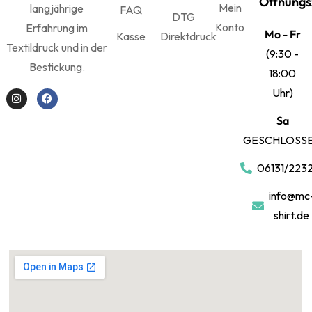
Öffnungs
Mein
langjährige
FAQ
DTG
Konto
Erfahrung im
Mo - Fr
Kasse
Direktdruck
Textildruck und in der
(9:30 -
Bestickung.
18:00
Uhr)
Sa
GESCHLOSS
06131/223
info@mc
shirt.de