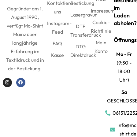
Bestellun
Kontaktiere
Bestickung
im
Gegründet am 1.
Impressum
uns
Lasergravur
Laden
August 1990,
Cookie-
abholen?
Instagram-
verfügt Mc-Shirt
DTF
Richtlinie
Feed
Mainz über
Transferdruck
Öffnungs
Mein
langjährige
FAQ
DTG
Konto
Erfahrung im
Mo - Fr
Kasse
Direktdruck
Textildruck und in
(9:30 -
der Bestickung.
18:00
Uhr)
Sa
GESCHLOSS
06131/223
info@mc
shirt.de