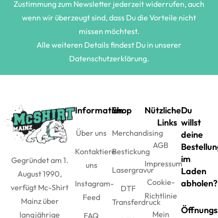
Zustimmung zum Newsletter jederzeit widerrufen, auch
wenn wir überzeugt sind, dass Du die Vorteile nicht
missen möchtest.
Alle weiteren Details findest Du in unserer
Datenschutzerklärung.
Information
Shop
Nützliche
Du
Links
willst
Über uns
Merchandising
deine
AGB
Bestellun
Kontaktiere
Bestickung
im
Gegründet am 1.
Impressum
uns
Lasergravur
Laden
August 1990,
Cookie-
abholen?
Instagram-
verfügt Mc-Shirt
DTF
Richtlinie
Feed
Mainz über
Transferdruck
Öffnungs
Mein
langjährige
FAQ