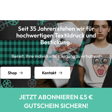
Seit 35 Jahren stehen wir für
hochwertigen Textildruck und
Bestickung.
Bereit, Ihre individuelle Kleidung zu erhalten?
Shop
Kontakt
JETZT ABONNIEREN &5 €
GUTSCHEIN SICHERN!