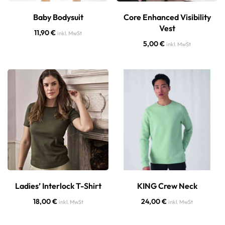
Baby Bodysuit
Core Enhanced Visibility
Vest
11,90
€
inkl. MwSt
5,00
€
inkl. MwSt
Ladies’ Interlock T-Shirt
KING Crew Neck
18,00
€
24,00
€
inkl. MwSt
inkl. MwSt