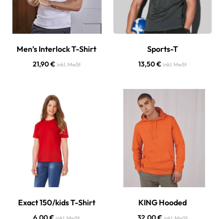
Men’s Interlock T-Shirt
Sports-T
21,90
€
13,50
€
inkl. MwSt
inkl. MwSt
Exact 150/kids T-Shirt
KING Hooded
6,00
€
32,00
€
inkl. MwSt
inkl. MwSt