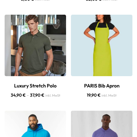
Luxury Stretch Polo
PARIS Bib Apron
34,90
€
–
37,90
€
19,90
€
inkl. MwSt
inkl. MwSt