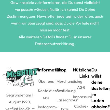
Gewinnspiele zu informieren, die Du sonst vielleicht
verpassen würdest. Natürlich kannst Du Deine
Zustimmung zum Newsletter jederzeit widerrufen, auch
wenn wir überzeugt sind, dass Du die Vorteile nicht
missen möchtest.
Alle weiteren Details findest Du in unserer
Datenschutzerklärung.
Information
Shop
Nützliche
Du
Links
willst
Über uns
Merchandising
deine
AGB
Bestellun
Kontaktiere
Bestickung
im
Gegründet am 1.
Impressum
uns
Lasergravur
Laden
August 1990,
Cookie-
abholen?
Instagram-
verfügt Mc-Shirt
DTF