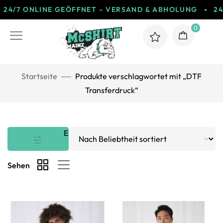
24/7 ONLINE GEÖFFNET – VERSAND & ABHOLUNG
2
0
Startseite
Produkte verschlagwortet mit „DTF
Transferdruck“
Ergebnisse 1 – 20 von 44 werden angezeigt
Filter
Sehen