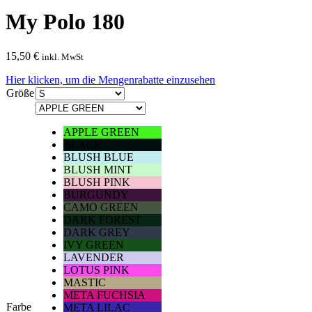
My Polo 180
15,50
€
inkl. MwSt
Hier klicken, um die Mengenrabatte einzusehen
Größe
APPLE GREEN
BLACK
BLUSH BLUE
BLUSH MINT
BLUSH PINK
BURGUNDY
CAMO GREEN
DARK FOREST
DARK GREY
IVY GREEN
LAVENDER
LOTUS PINK
MASTIC
META FUCHSIA
Farbe
META LILAC