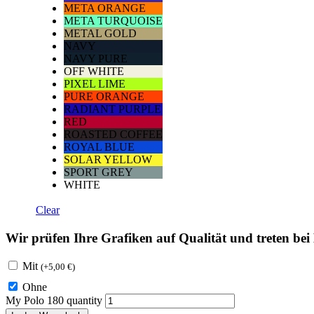
META ORANGE
META TURQUOISE
METAL GOLD
NAVY
NAVY PURE
OFF WHITE
PIXEL LIME
PURE ORANGE
RADIANT PURPLE
RED
ROASTED COFFEE
ROYAL BLUE
SOLAR YELLOW
SPORT GREY
WHITE
Clear
Wir prüfen Ihre Grafiken auf Qualität und treten be
Mit
(
+
5,00
€
)
Ohne
My Polo 180 quantity