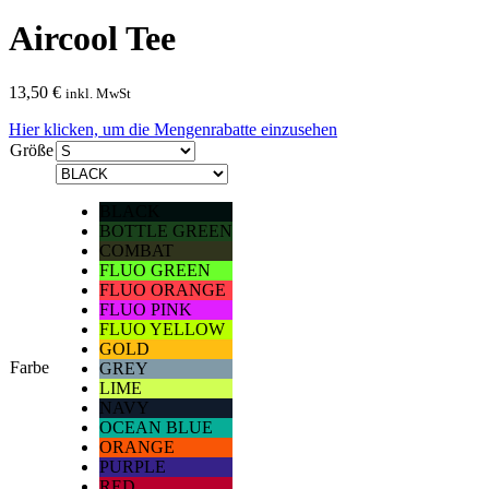
Aircool Tee
13,50
€
inkl. MwSt
Hier klicken, um die Mengenrabatte einzusehen
Größe
BLACK
BOTTLE GREEN
COMBAT
FLUO GREEN
FLUO ORANGE
FLUO PINK
FLUO YELLOW
GOLD
Farbe
GREY
LIME
NAVY
OCEAN BLUE
ORANGE
PURPLE
RED