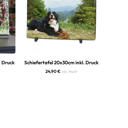
. Druck
Schiefertafel 20x30cm inkl. Druck
Tischuh
24,90
€
inkl. MwSt
39,90
€