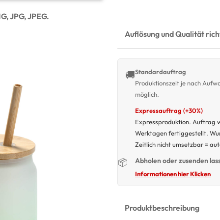
NG, JPG, JPEG.
Auflösung und Qualität ric
Standardauftrag
🚚
Produktionszeit je nach Auf
möglich.
Expressauftrag (+30%)
Expressproduktion. Auftrag w
Werktagen fertiggestellt. W
Zeitlich nicht umsetzbar = au
Abholen oder zusenden las
📦
Informationen hier Klicken
Produktbeschreibung