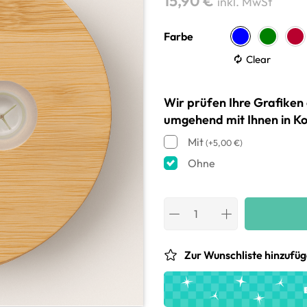
15,90
€
inkl. MwSt
Farbe
Clear
Wir prüfen Ihre Grafiken 
umgehend mit Ihnen in Ko
Mit
(
+
5,00
€
)
Ohne
Zur Wunschliste hinzufü