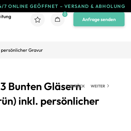
INE GEÖFFNET – VERSAND & ABHOLUNG
24/7
0
itung
Anfrage senden
. persönlicher Gravur
3 Bunten Gläsern
ZURÜCK
WEITER
rün) inkl. persönlicher