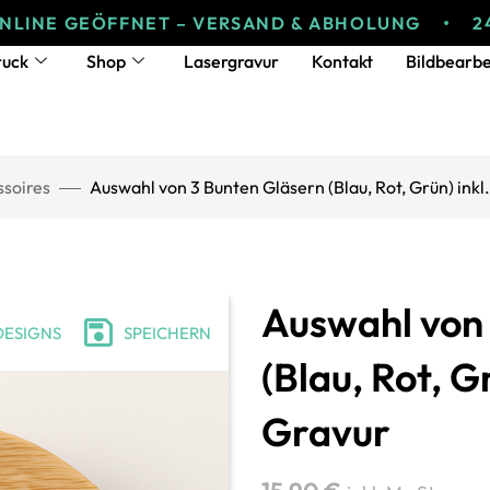
GEÖFFNET – VERSAND & ABHOLUNG
24/7 ONL
ruck
Shop
Lasergravur
Kontakt
Bildbearbe
soires
Auswahl von 3 Bunten Gläsern (Blau, Rot, Grün) inkl
Auswahl von 
DESIGNS
SPEICHERN
(Blau, Rot, G
Gravur