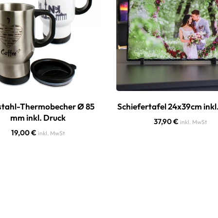
stahl-Thermobecher Ø 85
Schiefertafel 24x39cm inkl
mm inkl. Druck
37,90
€
inkl. MwSt
19,00
€
inkl. MwSt