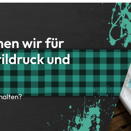
hen wir für
ildruck und
rhalten?