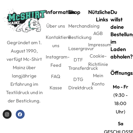
Information
Shop
Nützliche
Du
Links
willst
Über uns
Merchandising
deine
AGB
Bestellun
Kontaktiere
Bestickung
im
Gegründet am 1.
Impressum
uns
Lasergravur
Laden
August 1990,
Cookie-
abholen?
Instagram-
verfügt Mc-Shirt
DTF
Richtlinie
Feed
Mainz über
Transferdruck
Öffnungs
Mein
langjährige
FAQ
DTG
Konto
Erfahrung im
Mo - Fr
Kasse
Direktdruck
Textildruck und in
(9:30 -
der Bestickung.
18:00
Uhr)
Sa
GESCHLOSS