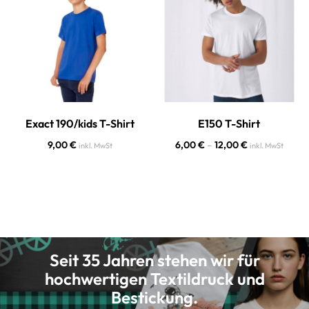
Exact 190/kids T-Shirt
E150 T-Shirt
9,00
€
6,00
€
–
12,00
€
inkl. MwSt
inkl. MwSt
Seit 35 Jahren stehen wir für
hochwertigen Textildruck und
Bestickung.