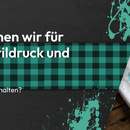
hen wir für
ildruck und
rhalten?