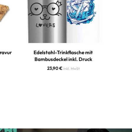
Gravur
Edelstahl-Trinkflasche mit
Schiefer
Bambusdeckel inkl. Druck
24,90
€
23,90
€
inkl. MwSt