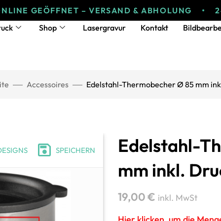
E GEÖFFNET – VERSAND & ABHOLUNG
24/7 O
ruck
Shop
Lasergravur
Kontakt
Bildbearbe
ite
Accessoires
Edelstahl-Thermobecher Ø 85 mm inkl
Edelstahl-T
DESIGNS
SPEICHERN
mm inkl. Dru
19,00
€
inkl. MwSt
Hier klicken, um die Men