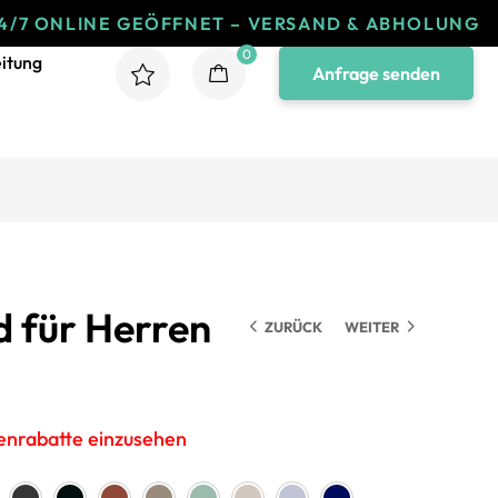
LINE GEÖFFNET – VERSAND & ABHOLUNG
24/
0
itung
Anfrage senden
 für Herren
ZURÜCK
WEITER
genrabatte einzusehen