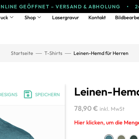
 GEÖFFNET – VERSAND & ABHOLUNG
24/7 ON
ruck
Shop
Lasergravur
Kontakt
Bildbearbe
Startseite
T-Shirts
Leinen-Hemd für Herren
Leinen-Hemd
DESIGNS
SPEICHERN
78,90
€
inkl. MwSt
Hier klicken, um die Men