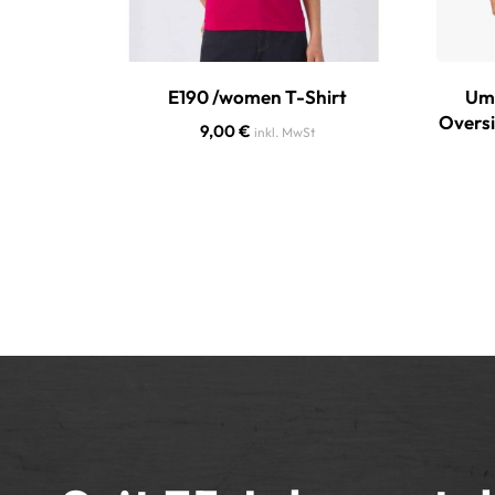
E190 /women T-Shirt
Umw
Oversi
9,00
€
inkl. MwSt