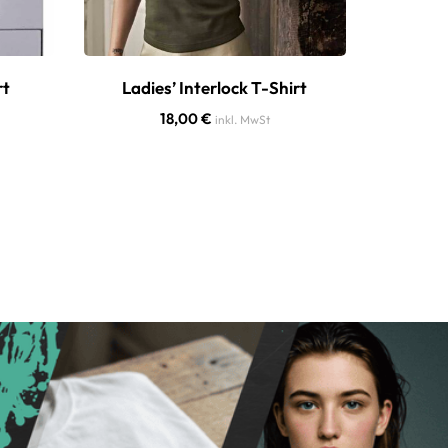
rt
Ladies’ Interlock T-Shirt
Wo
18,00
€
inkl. MwSt
28,90
€