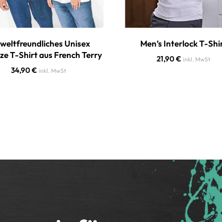
eltfreundliches Unisex
Men’s Interlock T-Shi
ze T-Shirt aus French Terry
21,90
€
inkl. MwSt
34,90
€
inkl. MwSt