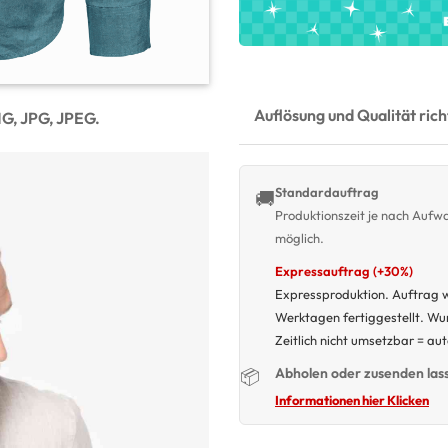
Auflösung und Qualität ric
NG, JPG, JPEG.
Standardauftrag
🚚
Produktionszeit je nach Auf
möglich.
Expressauftrag (+30%)
Expressproduktion. Auftrag w
Werktagen fertiggestellt. W
Zeitlich nicht umsetzbar = au
Abholen oder zusenden las
📦
Informationen hier Klicken