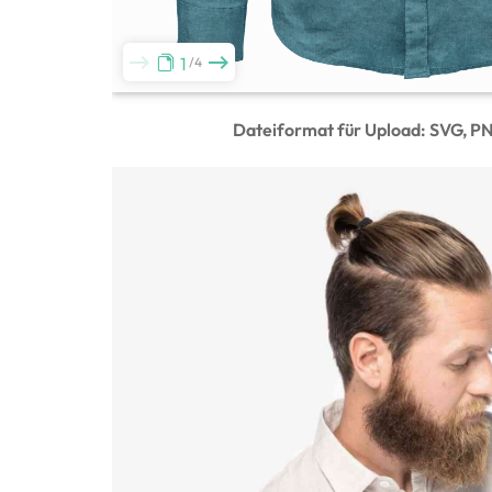
1
4
Dateiformat für Upload: SVG, P