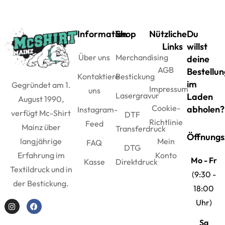
Information
Shop
Nützliche
Du
Links
willst
Über uns
Merchandising
deine
AGB
Bestellun
Kontaktiere
Bestickung
im
Gegründet am 1.
Impressum
uns
Lasergravur
Laden
August 1990,
Cookie-
abholen?
Instagram-
verfügt Mc-Shirt
DTF
Richtlinie
Feed
Mainz über
Transferdruck
Öffnungs
Mein
langjährige
FAQ
DTG
Konto
Erfahrung im
Mo - Fr
Kasse
Direktdruck
Textildruck und in
(9:30 -
der Bestickung.
18:00
Uhr)
Sa