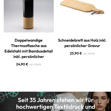
Doppelwandige
Schneidebrett aus Holz inkl.
Thermosflasche aus
persönlicher Gravur
Edelstahl mit Bambusdetail
25,90
€
inkl. MwSt
inkl. persönlicher
24,90
€
inkl. MwSt
Seit 35 Jahren stehen wir für
hochwertigen Textildruck und