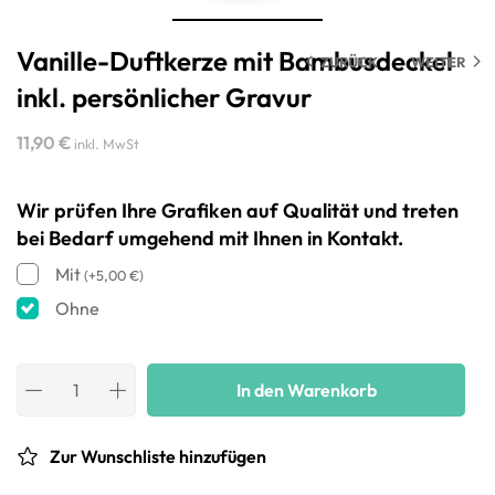
Vanille-Duftkerze mit Bambusdeckel
ZURÜCK
WEITER
inkl. persönlicher Gravur
11,90
€
inkl. MwSt
Wir prüfen Ihre Grafiken auf Qualität und treten
bei Bedarf umgehend mit Ihnen in Kontakt.
Mit
(
+
5,00
€
)
Ohne
In den Warenkorb
Zur Wunschliste hinzufügen