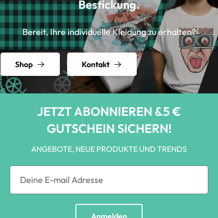
Bestickung.
Bereit, Ihre individuelle Kleidung zu erhalten?
Shop
Kontakt
JETZT ABONNIEREN &5 €
GUTSCHEIN SICHERN!
ANGEBOTE, NEUE PRODUKTE UND TRENDS
Anmelden