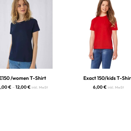
E150 /women T-Shirt
Exact 150/kids T-Shir
6,00
€
–
12,00
€
6,00
€
inkl. MwSt
inkl. MwSt