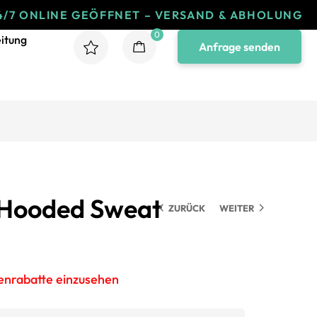
LINE GEÖFFNET – VERSAND & ABHOLUNG
24/
0
itung
Anfrage senden
 Hooded Sweat
ZURÜCK
WEITER
genrabatte einzusehen