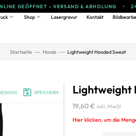
 GEÖFFNET – VERSAND & ABHOLUNG
24/7 ON
ruck
Shop
Lasergravur
Kontakt
Bildbearbe
Startseite
Hoods
Lightweight Hooded Sweat
Lightweight
DESIGNS
SPEICHERN
19,60
€
inkl. MwSt
Hier klicken, um die Men