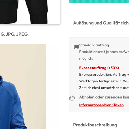
Auflösung und Qualität ric
NG, JPG, JPEG.
Standardauftrag
🚚
Produktionszeit je nach Auf
möglich.
Expressauftrag (+30%)
Expressproduktion. Auftrag w
Werktagen fertiggestellt. W
Zeitlich nicht umsetzbar = au
Abholen oder zusenden las
📦
Informationen hier Klicken
Produktbeschreibung