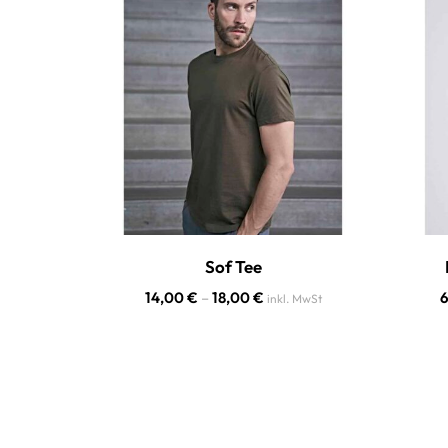
Sof Tee
14,00
€
–
18,00
€
inkl. MwSt