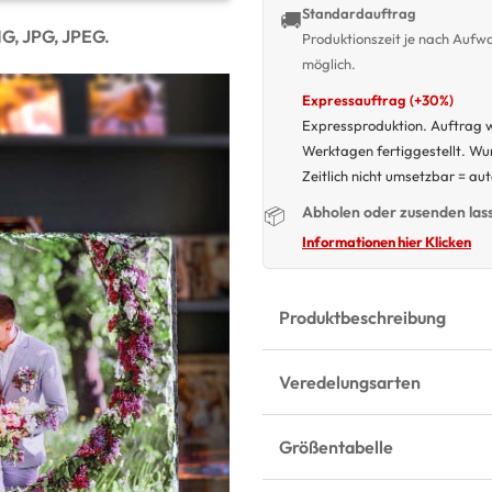
Standardauftrag
🚚
NG, JPG, JPEG.
Produktionszeit je nach Auf
möglich.
Expressauftrag (+30%)
Expressproduktion. Auftrag w
Werktagen fertiggestellt. W
Zeitlich nicht umsetzbar = au
Abholen oder zusenden las
📦
Informationen hier Klicken
Produktbeschreibung
Veredelungsarten
Größentabelle