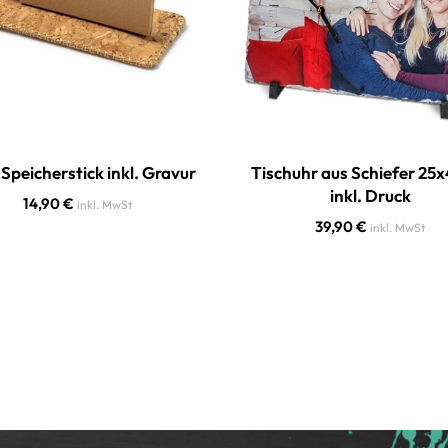
peicherstick inkl. Gravur
Tischuhr aus Schiefer 2
inkl. Druck
14,90
€
inkl. MwSt
39,90
€
inkl. MwSt