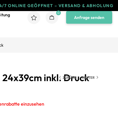
LINE GEÖFFNET – VERSAND & ABHOLUNG
24/
0
itung
Anfrage senden
ck
l 24x39cm inkl. Druck
ZURÜCK
WEITER
genrabatte einzusehen