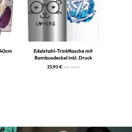
5x40cm
Edelstahl-Trinkflasche mit
Powe
Bambusdeckel inkl. Druck
Bambus &
23,90
€
inkl. MwSt
29,90
€