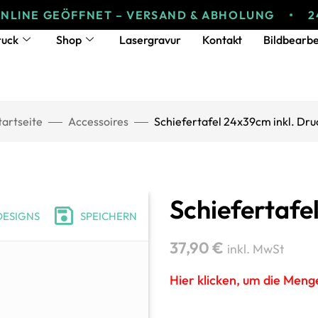
 GEÖFFNET – VERSAND & ABHOLUNG
24/7 ON
ruck
Shop
Lasergravur
Kontakt
Bildbearbe
tartseite
Accessoires
Schiefertafel 24x39cm inkl. Dru
Schiefertafe
DESIGNS
SPEICHERN
37,90
€
inkl. MwSt
Hier klicken, um die Men